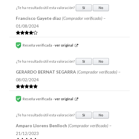
¿Te ha resultado útil esta valoración?
Sí
No
Francisco Gayete diaz
(Comprador verificado)
–
01/08/2024
Valorado
en
4
de 5
Reseña verificada -
ver original
¿Te ha resultado útil esta valoración?
Sí
No
GERARDO BERNAT SEGARRA
(Comprador verificado)
–
08/02/2024
Valorado en
5
de 5
Reseña verificada -
ver original
¿Te ha resultado útil esta valoración?
Sí
No
Amparo Llorens Benlloch
(Comprador verificado)
–
21/12/2023