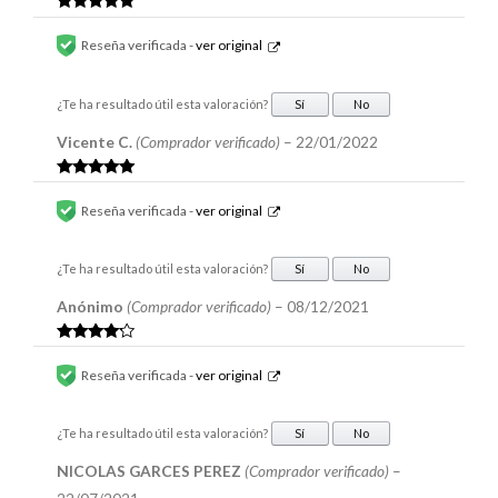
Valorado en
5
de 5
Reseña verificada -
ver original
¿Te ha resultado útil esta valoración?
Sí
No
Vicente C.
(Comprador verificado)
–
22/01/2022
Valorado en
5
de 5
Reseña verificada -
ver original
¿Te ha resultado útil esta valoración?
Sí
No
Anónimo
(Comprador verificado)
–
08/12/2021
Valorado
en
4
de 5
Reseña verificada -
ver original
¿Te ha resultado útil esta valoración?
Sí
No
NICOLAS GARCES PEREZ
(Comprador verificado)
–