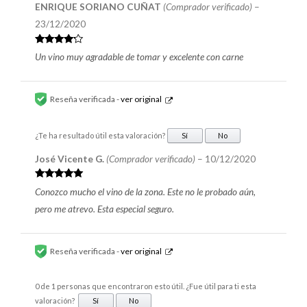
ENRIQUE SORIANO CUÑAT
(Comprador verificado)
–
23/12/2020
Valorado
Un vino muy agradable de tomar y excelente con carne
en
4
de 5
Reseña verificada -
ver original
¿Te ha resultado útil esta valoración?
Sí
No
José Vicente G.
(Comprador verificado)
–
10/12/2020
Valorado en
Conozco mucho el vino de la zona. Este no le probado aún,
5
de 5
pero me atrevo. Esta especial seguro.
Reseña verificada -
ver original
0 de 1 personas que encontraron esto útil. ¿Fue útil para ti esta
valoración?
Sí
No