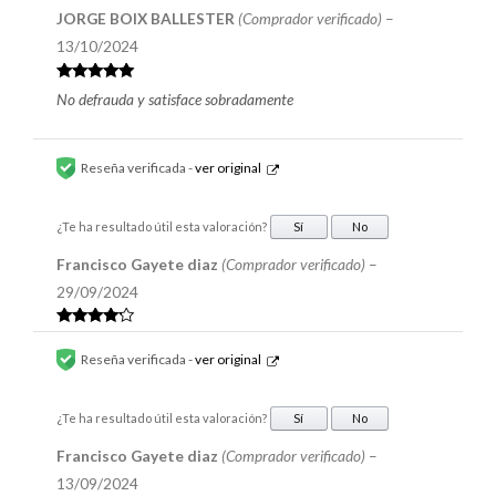
JORGE BOIX BALLESTER
(Comprador verificado)
–
13/10/2024
Valorado en
No defrauda y satisface sobradamente
5
de 5
Reseña verificada -
ver original
¿Te ha resultado útil esta valoración?
Sí
No
Francisco Gayete diaz
(Comprador verificado)
–
29/09/2024
Valorado
en
4
de 5
Reseña verificada -
ver original
¿Te ha resultado útil esta valoración?
Sí
No
Francisco Gayete diaz
(Comprador verificado)
–
13/09/2024