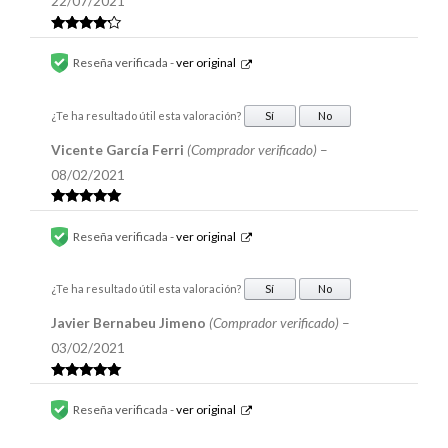
22/07/2021
Valorado
en
4
de 5
Reseña verificada -
ver original
¿Te ha resultado útil esta valoración?
Sí
No
Vicente García Ferri
(Comprador verificado)
–
08/02/2021
Valorado en
5
de 5
Reseña verificada -
ver original
¿Te ha resultado útil esta valoración?
Sí
No
Javier Bernabeu Jimeno
(Comprador verificado)
–
03/02/2021
Valorado en
5
de 5
Reseña verificada -
ver original