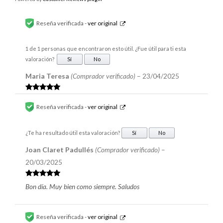
Reseña verificada -
ver original
1 de 1 personas que encontraron esto útil. ¿Fue útil para ti esta
valoración?
Sí
No
Maria Teresa
(Comprador verificado)
–
23/04/2025
Valorado en
5
de 5
Reseña verificada -
ver original
¿Te ha resultado útil esta valoración?
Sí
No
Joan Claret Padullés
(Comprador verificado)
–
20/03/2025
Valorado en
Bon día. Muy bien como siempre. Saludos
5
de 5
Reseña verificada -
ver original