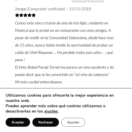
Jorge
(Comprador verificado)
–
25/11/2018
Valorado en
Conocí este vino a través de una de mis hijas ,residente en
5
de 5
Madri,d que lo probó en un restaurante con unos amigos. A
pesar de residir en la Comunidad Valenciana, desde hace mas
de 15 años, nunca había tenido la oportunidad de probar un
caldo de Utiel-Requena … He perdido todos esos años .. ¡ qué
pena !
El tinto Bobal Paraje Tornel me parece un vino excelente y les
puedo decir que se ha convertido en “mi vino de cabecera”
Mi más cordial enhorabuena.
Utilizamos cookies para ofrecerte la mejor experiencia en
nuestra web.
¿Te ha resultado útil esta valoración?
Sí
No
Puedes aprender más sobre qué cookies utilizamos o
desactivarlas en los
ajustes
.
Sergio
–
27/06/2018
Aceptar
Rechazar
Ajustes
Valorado en
El mejor vino que hemos tomado mi familia y yo
5
de 5