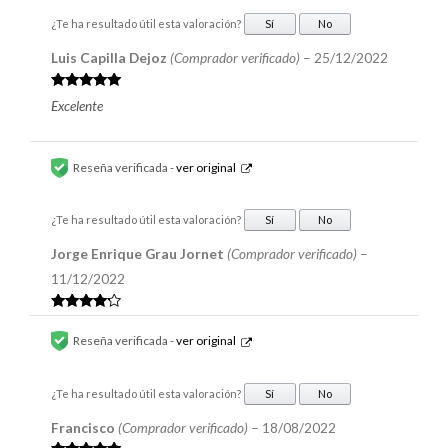
¿Te ha resultado útil esta valoración?
Sí
No
Luis Capilla Dejoz
(Comprador verificado)
–
25/12/2022
Valorado en
Excelente
5
de 5
Reseña verificada -
ver original
¿Te ha resultado útil esta valoración?
Sí
No
Jorge Enrique Grau Jornet
(Comprador verificado)
–
11/12/2022
Valorado
en
4
de 5
Reseña verificada -
ver original
¿Te ha resultado útil esta valoración?
Sí
No
Francisco
(Comprador verificado)
–
18/08/2022