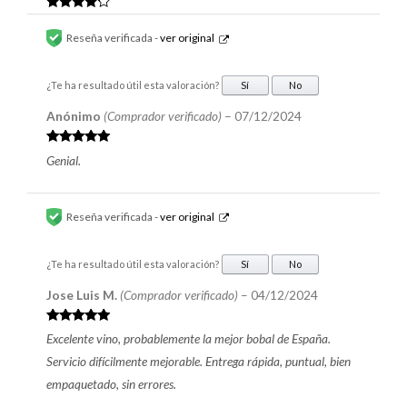
Valorado
en
4
de 5
Reseña verificada -
ver original
¿Te ha resultado útil esta valoración?
Sí
No
Anónimo
(Comprador verificado)
–
07/12/2024
Valorado en
Genial.
5
de 5
Reseña verificada -
ver original
¿Te ha resultado útil esta valoración?
Sí
No
Jose Luis M.
(Comprador verificado)
–
04/12/2024
Valorado en
Excelente vino, probablemente la mejor bobal de España.
5
de 5
Servicio difícilmente mejorable. Entrega rápida, puntual, bien
empaquetado, sin errores.