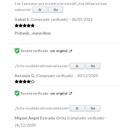
1 de 1 personas que encontraron esto útil. ¿Fue útil para ti esta
valoración?
Sí
No
Isabel S.
(Comprador verificado)
–
06/01/2021
Valorado en
Profundo…maravilloso
5
de 5
Reseña verificada -
ver original
¿Te ha resultado útil esta valoración?
Sí
No
Antonio G.
(Comprador verificado)
–
30/12/2020
Valorado
en
4
de 5
Reseña verificada -
ver original
¿Te ha resultado útil esta valoración?
Sí
No
Miguel Angel Estrada Ortiz
(Comprador verificado)
–
26/12/2020