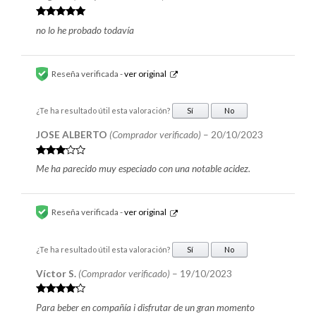
Valorado en
no lo he probado todavía
5
de 5
Reseña verificada -
ver original
¿Te ha resultado útil esta valoración?
Sí
No
JOSE ALBERTO
(Comprador verificado)
–
20/10/2023
Valorad
Me ha parecido muy especiado con una notable acidez.
o en
3
de 5
Reseña verificada -
ver original
¿Te ha resultado útil esta valoración?
Sí
No
Víctor S.
(Comprador verificado)
–
19/10/2023
Valorado
Para beber en compañía i disfrutar de un gran momento
en
4
de 5