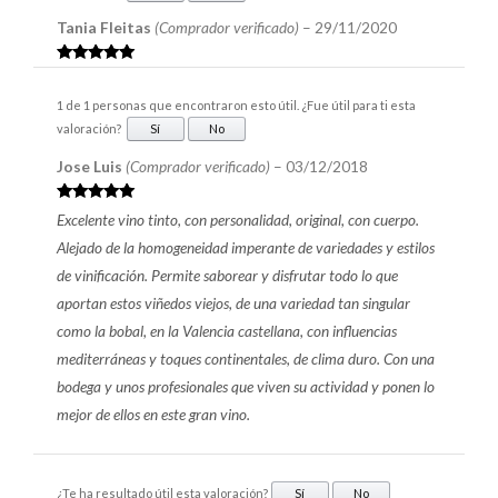
Tania Fleitas
(Comprador verificado)
–
29/11/2020
Valorado en
5
de 5
1 de 1 personas que encontraron esto útil. ¿Fue útil para ti esta
valoración?
Sí
No
Jose Luis
(Comprador verificado)
–
03/12/2018
Valorado en
Excelente vino tinto, con personalidad, original, con cuerpo.
5
de 5
Alejado de la homogeneidad imperante de variedades y estilos
de vinificación. Permite saborear y disfrutar todo lo que
aportan estos viñedos viejos, de una variedad tan singular
como la bobal, en la Valencia castellana, con influencias
mediterráneas y toques continentales, de clima duro. Con una
bodega y unos profesionales que viven su actividad y ponen lo
mejor de ellos en este gran vino.
¿Te ha resultado útil esta valoración?
Sí
No