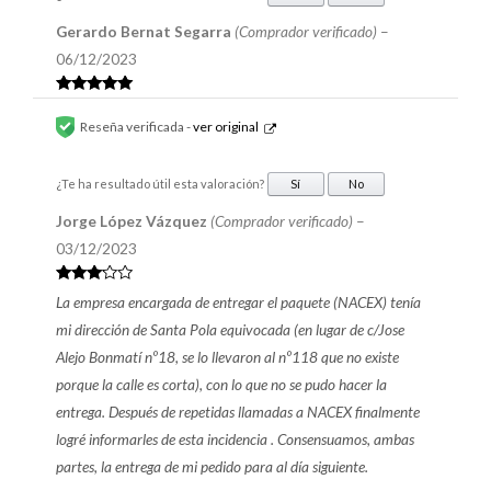
Gerardo Bernat Segarra
(Comprador verificado)
–
06/12/2023
Valorado en
5
de 5
Reseña verificada -
ver original
¿Te ha resultado útil esta valoración?
Sí
No
Jorge López Vázquez
(Comprador verificado)
–
03/12/2023
Valorad
La empresa encargada de entregar el paquete (NACEX) tenía
o en
3
de 5
mi dirección de Santa Pola equivocada (en lugar de c/Jose
Alejo Bonmatí nº18, se lo llevaron al nº118 que no existe
porque la calle es corta), con lo que no se pudo hacer la
entrega. Después de repetidas llamadas a NACEX finalmente
logré informarles de esta incidencia . Consensuamos, ambas
partes, la entrega de mi pedido para al día siguiente.