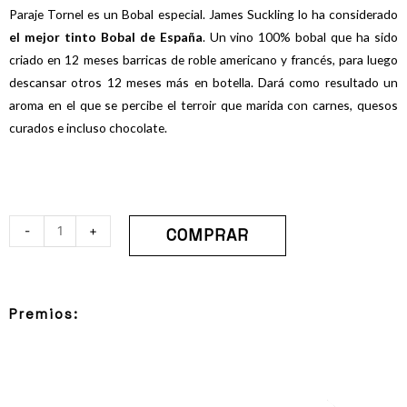
4.60
Paraje Tornel es un Bobal especial. James Suckling lo ha considerado
sobre 5
basado en
el mejor tinto Bobal de España
. Un vino 100% bobal que ha sido
puntuaciones
de
criado en 12 meses barricas de roble americano y francés, para luego
clientes
descansar otros 12 meses más en botella. Dará como resultado un
aroma en el que se percibe el terroir que marida con carnes, quesos
curados e incluso chocolate.
-
+
COMPRAR
Premios: