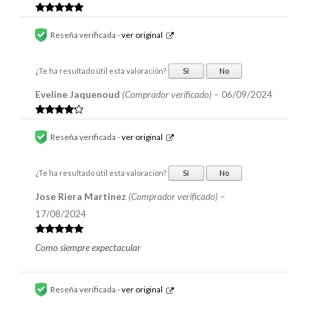
Valorado en
5
de 5
Reseña verificada -
ver original
¿Te ha resultado útil esta valoración?
Sí
No
Eveline Jaquenoud
(Comprador verificado)
–
06/09/2024
Valorado
en
4
de 5
Reseña verificada -
ver original
¿Te ha resultado útil esta valoración?
Sí
No
Jose Riera Martinez
(Comprador verificado)
–
17/08/2024
Valorado en
Como siempre expectacular
5
de 5
Reseña verificada -
ver original