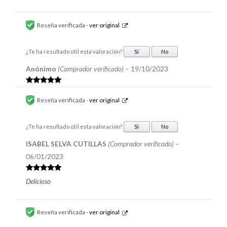
Reseña verificada -
ver original
¿Te ha resultado útil esta valoración?
Sí
No
Anónimo
(Comprador verificado)
–
19/10/2023
Valorado en
5
de 5
Reseña verificada -
ver original
¿Te ha resultado útil esta valoración?
Sí
No
ISABEL SELVA CUTILLAS
(Comprador verificado)
–
06/01/2023
Valorado en
Delicioso
5
de 5
Reseña verificada -
ver original