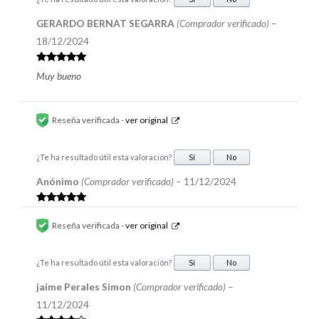
GERARDO BERNAT SEGARRA
(Comprador verificado)
–
18/12/2024
Valorado en
Muy bueno
5
de 5
Reseña verificada -
ver original
¿Te ha resultado útil esta valoración?
Sí
No
Anónimo
(Comprador verificado)
–
11/12/2024
Valorado en
5
de 5
Reseña verificada -
ver original
¿Te ha resultado útil esta valoración?
Sí
No
jaime Perales Simon
(Comprador verificado)
–
11/12/2024