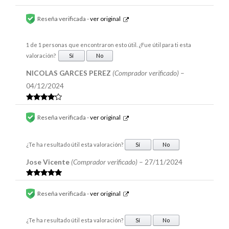
Reseña verificada -
ver original
1 de 1 personas que encontraron esto útil. ¿Fue útil para ti esta
valoración?
Sí
No
NICOLAS GARCES PEREZ
(Comprador verificado)
–
04/12/2024
Valorado
en
4
de 5
Reseña verificada -
ver original
¿Te ha resultado útil esta valoración?
Sí
No
Jose Vicente
(Comprador verificado)
–
27/11/2024
Valorado en
5
de 5
Reseña verificada -
ver original
¿Te ha resultado útil esta valoración?
Sí
No