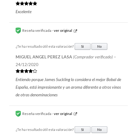
Valorado en
Excelente
5
de 5
Reseña verificada -
ver original
¿Te ha resultado útil esta valoración?
Sí
No
MIGUEL ANGEL PEREZ LASA
(Comprador verificado)
–
24/12/2020
Valorado
Entiendo porque James Suckling lo considera el mejor Bobal de
en
4
de 5
España, está impresionante y un aroma diferente a otros vinos
de otras denominaciones
Reseña verificada -
ver original
¿Te ha resultado útil esta valoración?
Sí
No