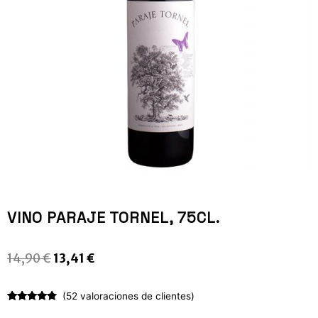
VINO PARAJE TORNEL, 75CL.
14,90
€
13,41
€
(
52
valoraciones de clientes)
Valorado
52