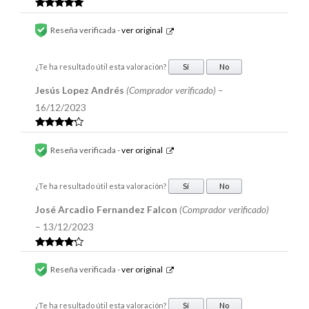
Valorado en
5
de 5
Reseña verificada -
ver original
¿Te ha resultado útil esta valoración?
Sí
No
Jesús Lopez Andrés
(Comprador verificado)
–
16/12/2023
Valorado
en
4
de 5
Reseña verificada -
ver original
¿Te ha resultado útil esta valoración?
Sí
No
José Arcadio Fernandez Falcon
(Comprador verificado)
–
13/12/2023
Valorado
en
4
de 5
Reseña verificada -
ver original
¿Te ha resultado útil esta valoración?
Sí
No