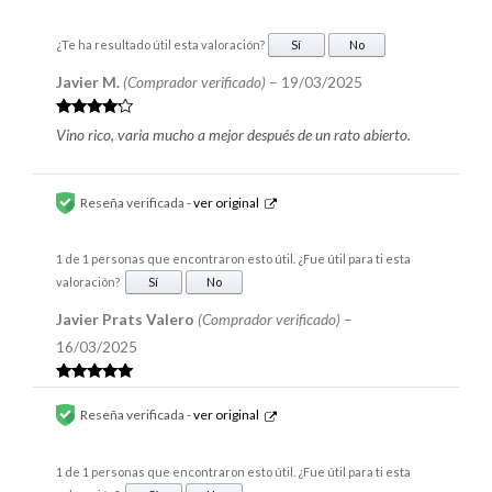
¿Te ha resultado útil esta valoración?
Sí
No
Javier M.
(Comprador verificado)
–
19/03/2025
Valorado
Vino rico, varia mucho a mejor después de un rato abierto.
en
4
de 5
Reseña verificada -
ver original
1 de 1 personas que encontraron esto útil. ¿Fue útil para ti esta
valoración?
Sí
No
Javier Prats Valero
(Comprador verificado)
–
16/03/2025
Valorado en
5
de 5
Reseña verificada -
ver original
1 de 1 personas que encontraron esto útil. ¿Fue útil para ti esta