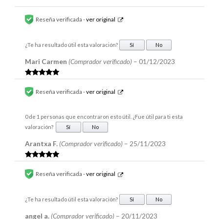
Reseña verificada -
ver original
¿Te ha resultado útil esta valoración?
Sí
No
Mari Carmen
(Comprador verificado)
–
01/12/2023
Valorado en
5
de 5
Reseña verificada -
ver original
0 de 1 personas que encontraron esto útil. ¿Fue útil para ti esta
valoración?
Sí
No
Arantxa F.
(Comprador verificado)
–
25/11/2023
Valorado en
5
de 5
Reseña verificada -
ver original
¿Te ha resultado útil esta valoración?
Sí
No
angel a.
(Comprador verificado)
–
20/11/2023